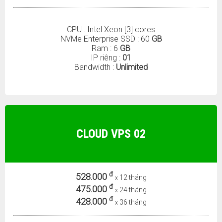
CPU : Intel Xeon [3] cores
NVMe Enterprise SSD : 60
GB
Ram : 6
GB
IP riêng :
01
Bandwidth :
Unlimited
CLOUD VPS 02
đ
528.000
12 tháng
x
đ
475.000
24 tháng
x
đ
428.000
36 tháng
x