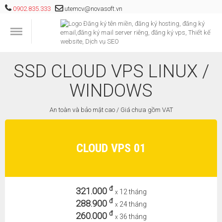
0902.835.333
utemcv@novasoft.vn
SSD CLOUD VPS LINUX /
WINDOWS
An toàn và bảo mật cao / Giá chưa gồm VAT
CLOUD VPS 01
đ
321.000
12 tháng
x
đ
288.900
24 tháng
x
đ
260.000
36 tháng
x