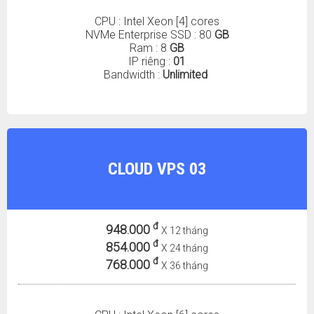
CPU : Intel Xeon [4] cores
NVMe Enterprise SSD : 80
GB
Ram : 8
GB
IP riêng :
01
Bandwidth :
Unlimited
CLOUD VPS 03
đ
948.000
X 12 tháng
đ
854.000
X 24 tháng
đ
768.000
X 36 tháng