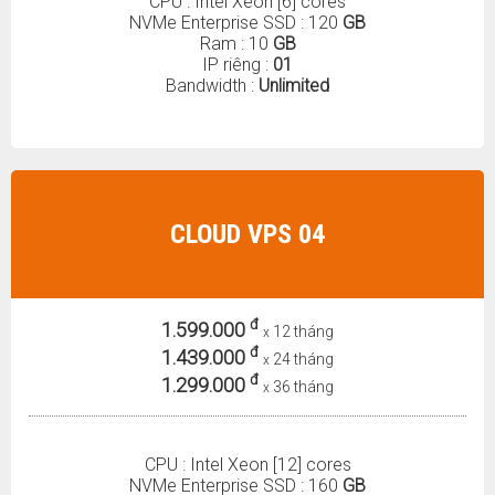
CPU : Intel Xeon [6] cores
NVMe Enterprise SSD : 120
GB
Ram : 10
GB
IP riêng :
01
Bandwidth :
Unlimited
CLOUD VPS 04
đ
1.599.000
12 tháng
x
đ
1.439.000
24 tháng
x
đ
1.299.000
36 tháng
x
CPU : Intel Xeon [12] cores
NVMe Enterprise SSD : 160
GB