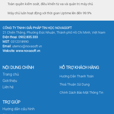
Toàn quyền kiểm soát, điều khiển từ xa và quản trị máy chủ
Máy chủ luôn hoạt động với thời gian Uptime lên đến 99.9%
CÔNG TY TNHH GIẢI PHÁP TIN HỌC NOVASOFT
21 Chiến Thắng, Phường Đức Nhuận, Thành phố Hồ Chí Minh, Việt Nam
Điện thoại
:
0902.835.333
MST
: 0312318990
Email
:
utemcv@novasoft.vn
Website:
www.novasoft.vn
NỘI DUNG CHÍNH
HỖ TRỢ KHÁCH HÀNG
Trang chủ
Hướng Dẫn Thanh Toán
Giới thiệu
Thoả Thuận Sử Dụng
Liên hệ
Chính Sách Bảo Mật Thông Tin
TRỢ GIÚP
Hướng dẫn cấu hình